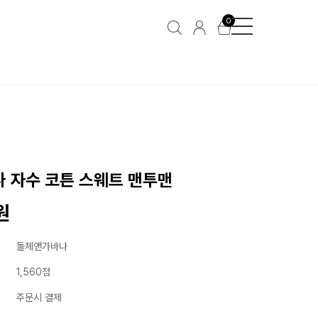
0
 자수 코튼 스웨트 맨투맨
원
돌체앤가바나
1,560점
주문시 결제