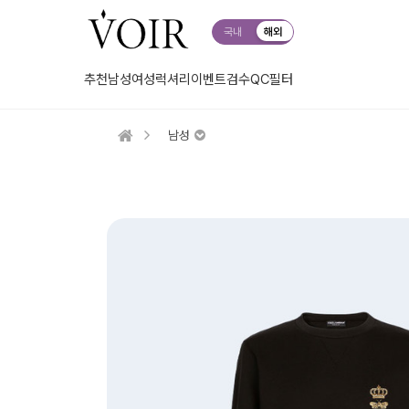
국내
해외
추천
남성
여성
럭셔리
이벤트
검수QC
필터
남성