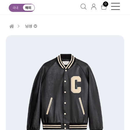
0
국내
해외
남성