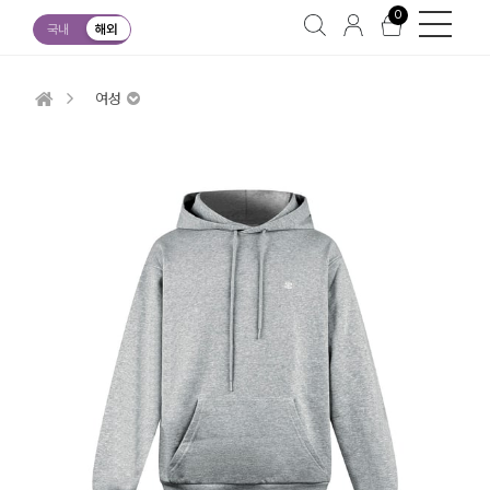
0
국내
해외
여성