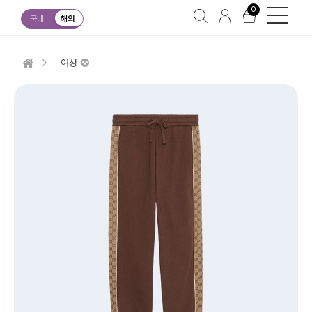
0
국내
해외
여성