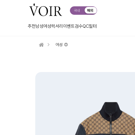
국내
해외
추천
남성
여성
럭셔리
이벤트
검수QC
필터
여성