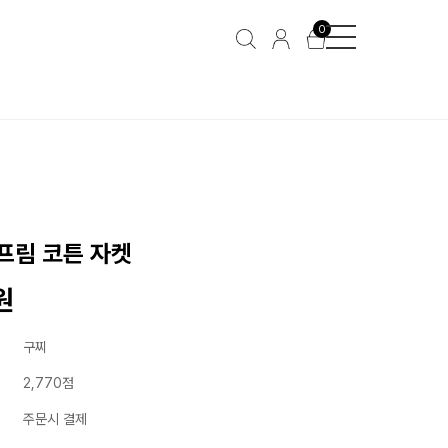
0
프림 코튼 자켓
원
구찌
2,770점
주문시 결제