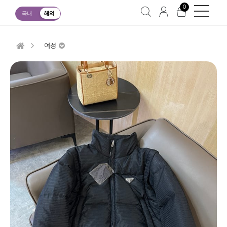
0
국내
해외
여성