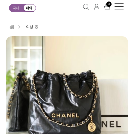
0
국내
해외
여성