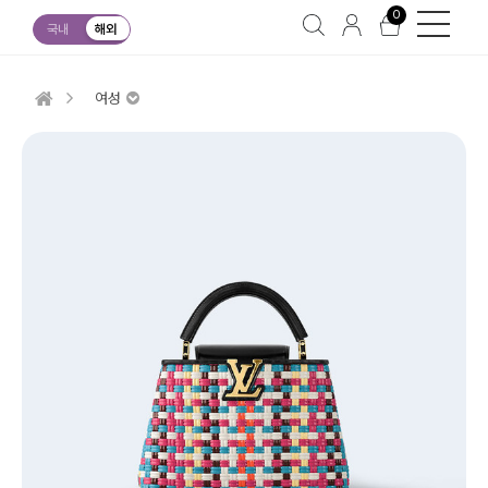
0
국내
해외
여성