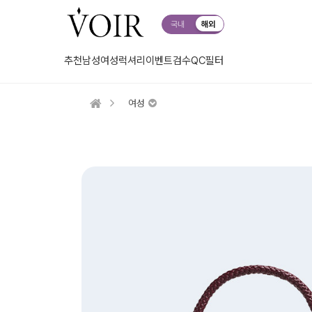
국내
해외
추천
남성
여성
럭셔리
이벤트
검수QC
필터
여성