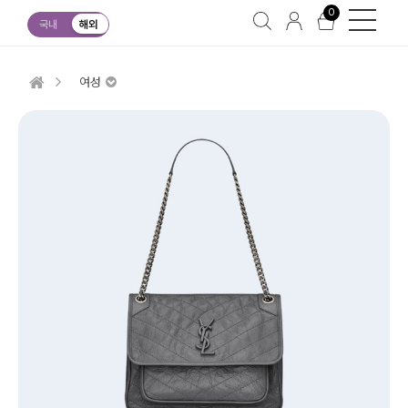
0
국내
해외
여성