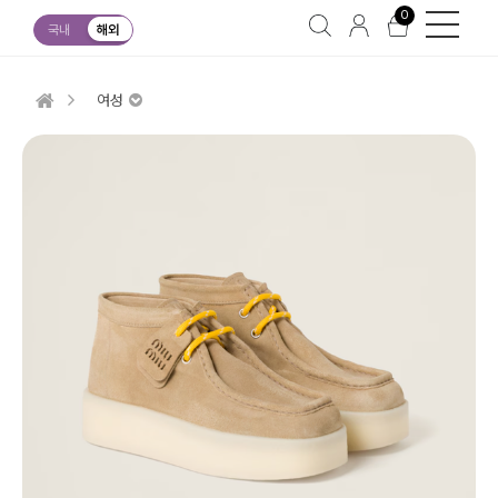
0
국내
해외
여성