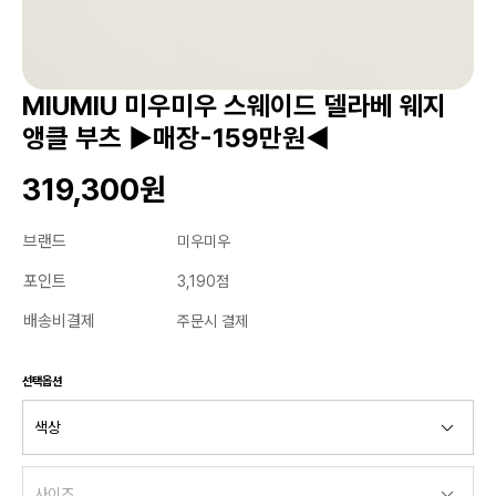
MIUMIU 미우미우 스웨이드 델라베 웨지
앵클 부츠 ▶매장-159만원◀
319,300원
브랜드
미우미우
포인트
3,190점
배송비결제
주문시 결제
선택옵션