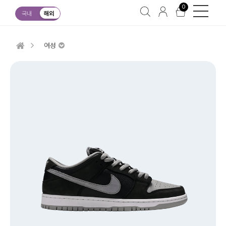
0
국내
해외
여성