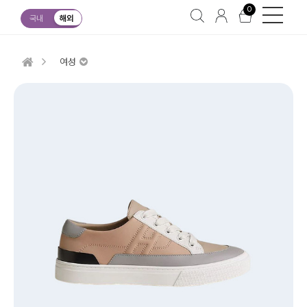
0
국내
해외
여성