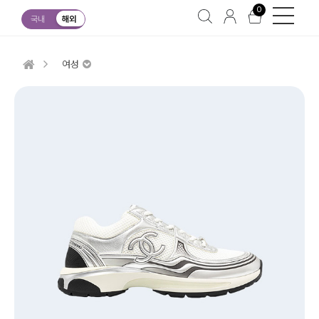
0
국내
해외
여성