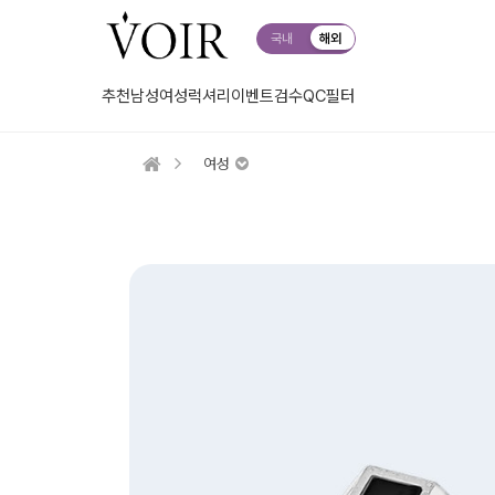
국내
해외
추천
남성
여성
럭셔리
이벤트
검수QC
필터
여성