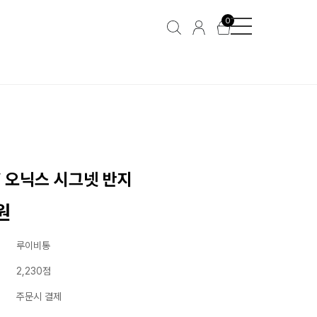
0
V 오닉스 시그넷 반지
원
루이비통
2,230점
주문시 결제