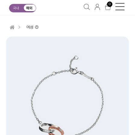
0
국내
해외
여성