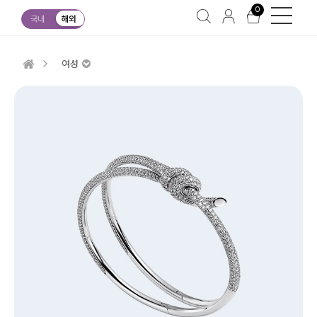
0
국내
해외
여성