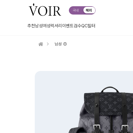
국내
해외
추천
남성
여성
럭셔리
이벤트
검수QC
필터
남성