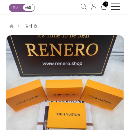
0
국내
해외
필터