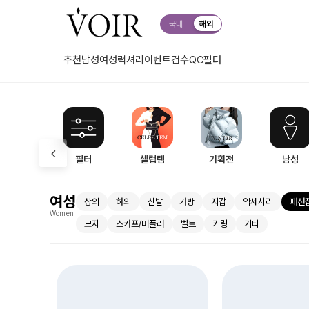
국내
해외
추천
남성
여성
럭셔리
이벤트
검수QC
필터
필터
셀럽템
기획전
남성
여성
상의
하의
신발
가방
지갑
악세사리
패션
Women
모자
스카프/머플러
벨트
키링
기타