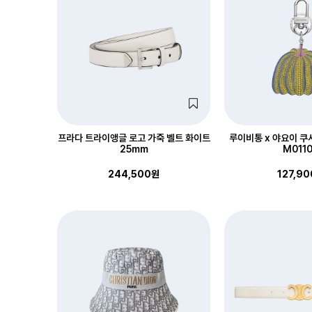
프라다 트라이앵글 로고 가죽 벨트 화이트
루이비통 x 야요이 쿠
25mm
M011
244,500원
127,9