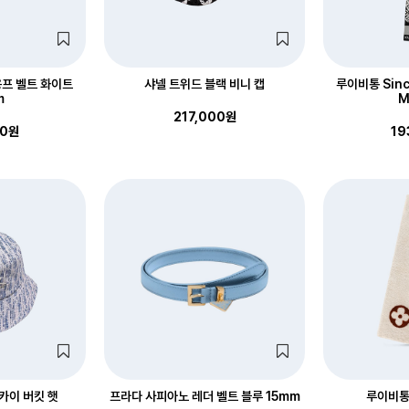
프 벨트 화이트
샤넬 트위드 블랙 비니 캡
루이비통 Sinc
m
M
217,000원
00원
19
카이 버킷 햇
프라다 사피아노 레더 벨트 블루 15mm
루이비통