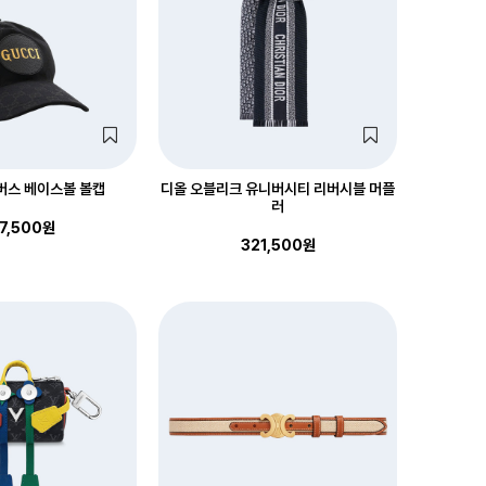
버스 베이스볼 볼캡
디올 오블리크 유니버시티 리버시블 머플
러
7,500원
321,500원