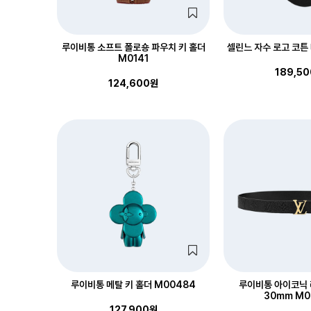
루이비통 소프트 폴로숑 파우치 키 홀더
셀린느 자수 로고 코튼
M0141
189,5
124,600원
루이비통 메탈 키 홀더 M00484
루이비통 아이코닉 
30mm M0
127,900원