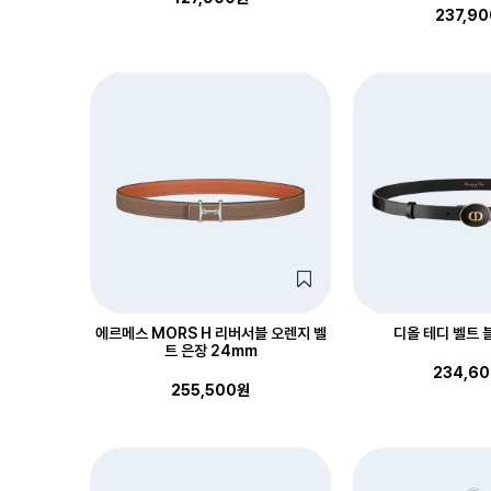
237,9
에르메스 MORS H 리버서블 오렌지 벨
디올 테디 벨트 
트 은장 24mm
234,6
255,500원