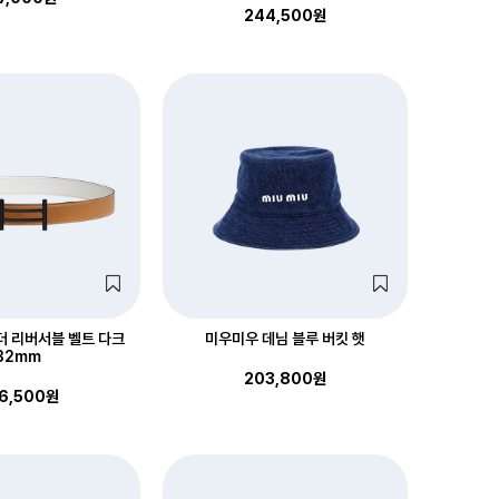
244,500원
더 리버서블 벨트 다크
미우미우 데님 블루 버킷 햇
32mm
203,800원
6,500원