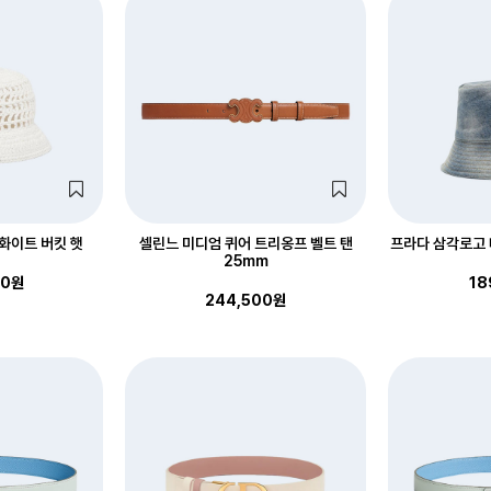
화이트 버킷 햇
셀린느 미디엄 퀴어 트리옹프 벨트 탠
프라다 삼각로고
25mm
00원
18
244,500원