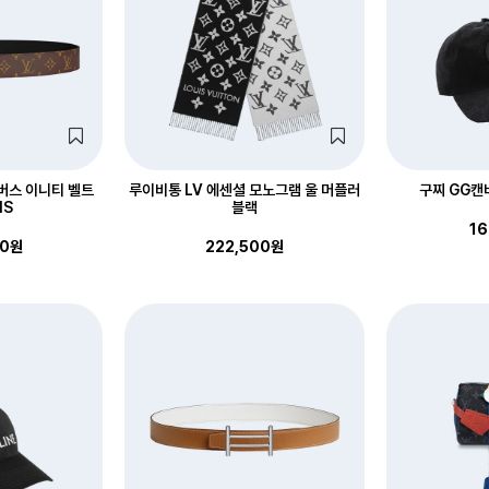
버스 이니티 벨트
루이비통 LV 에센셜 모노그램 울 머플러
구찌 GG캔
1S
블랙
16
00원
222,500원