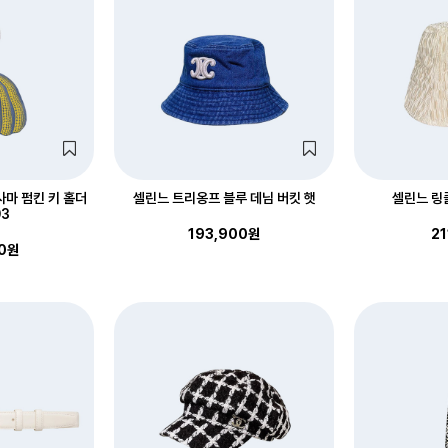
사마 펌킨 키 홀더
셀린느 트리옹프 블루 데님 버킷 햇
셀린느 링
03
193,900원
21
00원