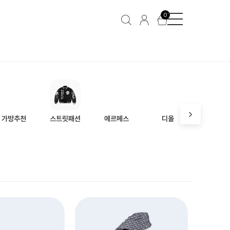
여성
패션잡화
0
가방추천
스트릿패션
에르메스
디올
프라다