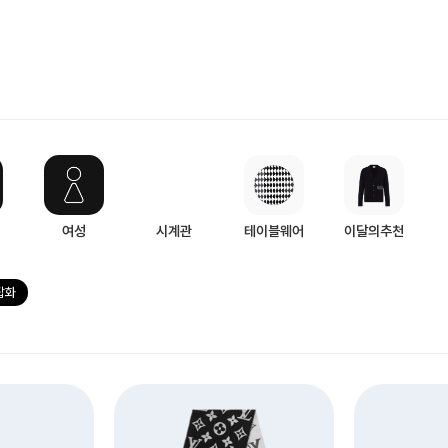
여성
시계관
테이블웨어
이달의추천
잡화