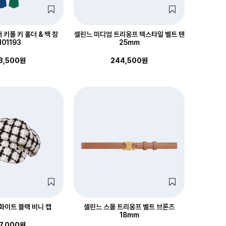
키폴 키 홀더 & 백 참
셀린느 미디엄 트리옹프 텍스타일 벨트 탠
01193
25mm
3,500원
244,500원
화이트 블랙 비니 캡
셀린느 스몰 트리옹프 벨트 브론즈
18mm
7,000원