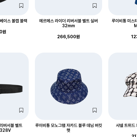
 베이스 볼캡 블랙
에르메스 라이더 리버서블 벨트 실버
루이비통 미스터 
32mm
M
00원
266,500원
12
리버서블 벨트
루이비통 모노그램 자카드 블루 데님 버킷
샤넬 트위드 
328V
햇
21