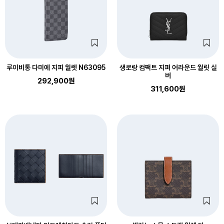
루이비통 다미에 지피 월렛 N63095
생로랑 컴팩트 지퍼 어라운드 월릿 실
버
292,900원
311,600원