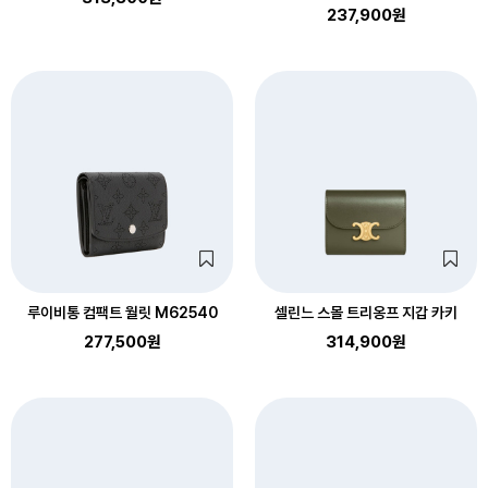
237,900원
루이비통 컴팩트 월릿 M62540
셀린느 스몰 트리옹프 지갑 카키
277,500원
314,900원