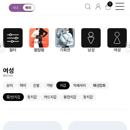
0
여성
지갑
중/반지갑
국내
해외
필터
셀럽템
기획전
남성
여성
여성
Women
상의
하의
신발
가방
지갑
악세사리
패션잡화
중/반지갑
장지갑
카드지갑
동전지갑
장지갑