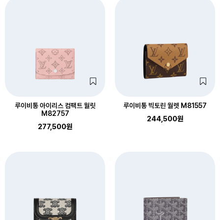
루이비통 아이리스 컴팩트 월릿
루이비통 빅토린 월렛 M81557
M82757
244,500원
277,500원