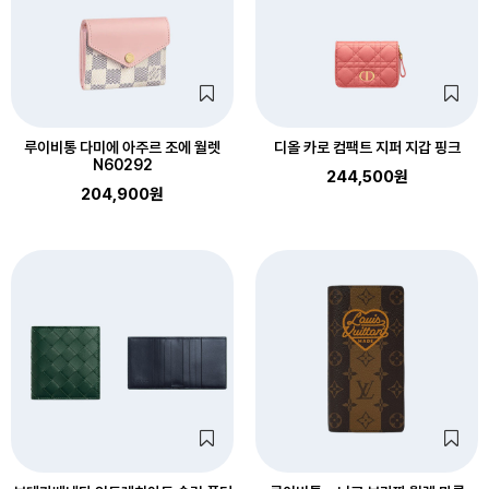
루이비통 다미에 아주르 조에 월렛
디올 카로 컴팩트 지퍼 지갑 핑크
N60292
244,500원
204,900원