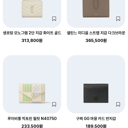
생로랑 모노그램 2단 지갑 화이트 골드
셀린느 미디움 스트랩 지갑 다크브라운
313,800원
365,500원
루이비통 빅토린 월릿 N40750
구찌 GG 마몽 카드 반지갑
233,500원
189,500원