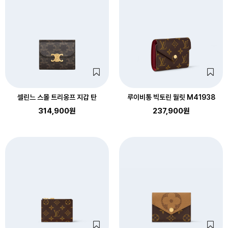
셀린느 스몰 트리옹프 지갑 탄
루이비통 빅토린 월릿 M41938
314,900원
237,900원