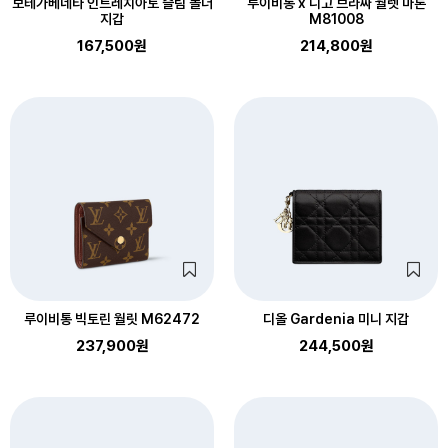
보테가베네타 인트레치아토 슬림 폴더
루이비통 x 니고 브라짜 월렛 마론
지갑
M81008
167,500원
214,800원
루이비통 빅토린 월릿 M62472
디올 Gardenia 미니 지갑
237,900원
244,500원