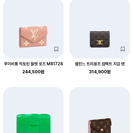
루이비통 빅토린 월렛 로즈 M81728
셀린느 트리옹프 컴팩트 지갑 탠
244,500원
314,900원