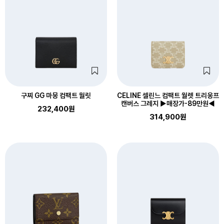
구찌 GG 마몽 컴팩트 월릿
CELINE 셀린느 컴팩트 월렛 트리옹프
캔버스 그레지 ▶매장가-89만원◀
232,400원
314,900원