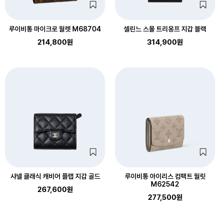
루이비통 마이크로 월렛 M68704
셀린느 스몰 트리옹프 지갑 블랙
214,800원
314,900원
샤넬 클래식 캐비어 플랩 지갑 골드
루이비통 아이리스 컴팩트 월릿
M62542
267,600원
277,500원