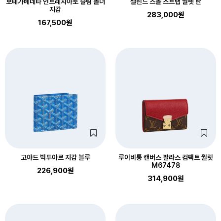
보테가베네타 인트레치아토 슬림 폴더
셀린느 스몰 스트랩 월렛 탄
지갑
283,000원
167,500원
고야드 빅투아르 지갑 블루
루이비통 캔버스 팔라스 컴팩트 월릿
M67478
226,900원
314,900원