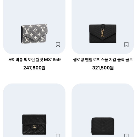
루이비통 빅토린 월릿 M81859
생로랑 엔벨로프 스몰 지갑 블랙 골드
247,800원
321,500원