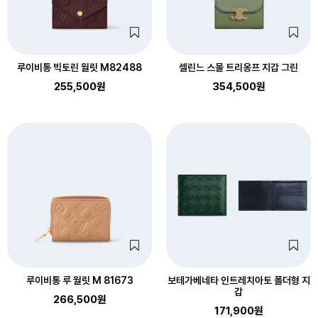
루이비통 빅토린 월릿 M82488
셀린느 스몰 트리옹프 지갑 그린
255,500원
354,500원
루이비통 루 월릿 M 81673
보테가베네타 인트레치아토 폴더형 지
갑
266,500원
171,900원