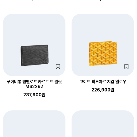
루이비통 엔벨로프 카르트 드 월릿
고야드 빅투아르 지갑 옐로우
M62292
226,900원
237,900원