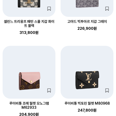
셀린느 트리옹프 패턴 스몰 지갑 화이
고야드 빅투아르 지갑 그레이
트 블랙
226,900원
313,800원
루이비통 조에 월렛 모노그램
루이비통 빅토린 월렛 M80968
M62933
247,800원
204,900원