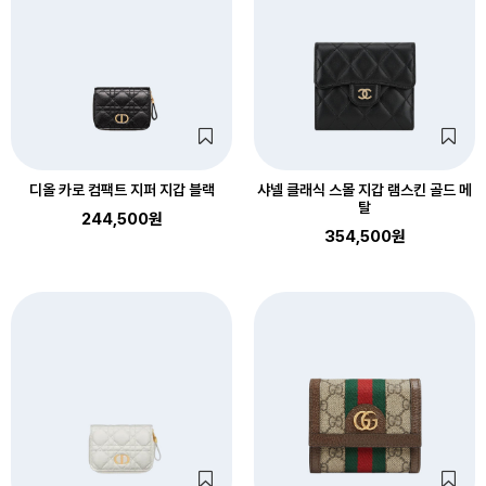
디올 카로 컴팩트 지퍼 지갑 블랙
샤넬 클래식 스몰 지갑 램스킨 골드 메
탈
244,500원
354,500원