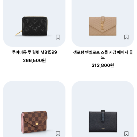
루이비통 루 월릿 M81599
생로랑 엔벨로프 스몰 지갑 베이지 골
드
266,500원
313,800원