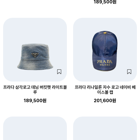
189,500원
프라다 삼각로고 데님 버킷햇 라이트블
프라다 리나일론 자수 로고 네이비 베
루
이스볼 캡
189,500원
201,600원