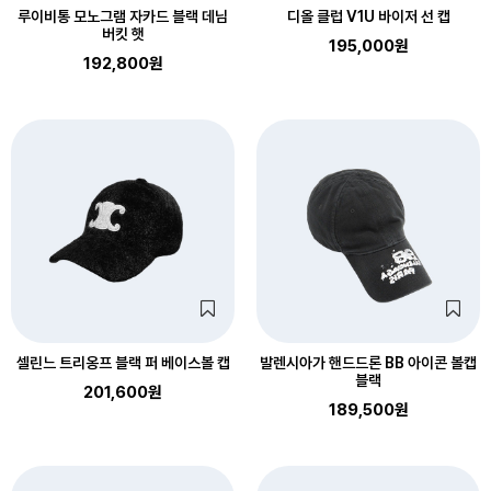
루이비통 모노그램 자카드 블랙 데님
디올 클럽 V1U 바이저 선 캡
버킷 햇
195,000원
192,800원
셀린느 트리옹프 블랙 퍼 베이스볼 캡
발렌시아가 핸드드론 BB 아이콘 볼캡
블랙
201,600원
189,500원