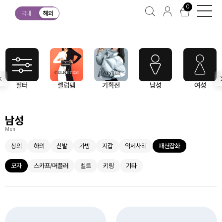
0
남성
패션잡화
모자
국내
해외
필터
셀럽템
기획전
남성
여성
남성
Men
상의
하의
신발
가방
지갑
악세사리
패션잡화
모자
스카프/머플러
벨트
키링
기타