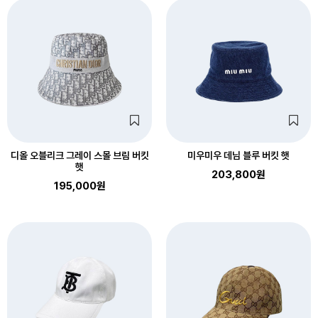
디올 오블리크 그레이 스몰 브림 버킷
미우미우 데님 블루 버킷 햇
햇
203,800원
195,000원