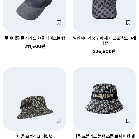
루이비통 풀 자카드 챠콜 베이스볼 캡
발렌시아가 x 구찌 해커 프로젝트 그레
이 캡
211,500원
225,800원
디올 오블리크 버킷햇
디올 오블리크 블랙 스몰 브림 버킷 햇