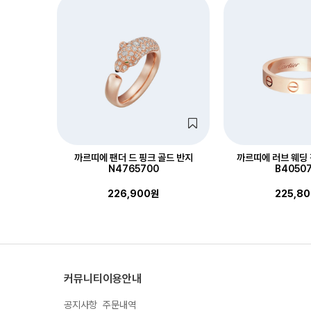
까르띠에 팬더 드 핑크 골드 반지
까르띠에 러브 웨딩 
N4765700
B4050
226,900원
225,8
커뮤니티
이용안내
공지사항
주문내역