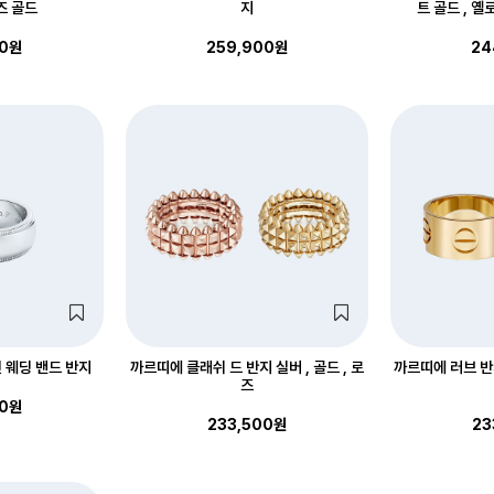
로즈 골드
지
트 골드 , 옐
00원
259,900원
24
 웨딩 밴드 반지
까르띠에 클래쉬 드 반지 실버 , 골드 , 로
까르띠에 러브 반
즈
00원
233,500원
23