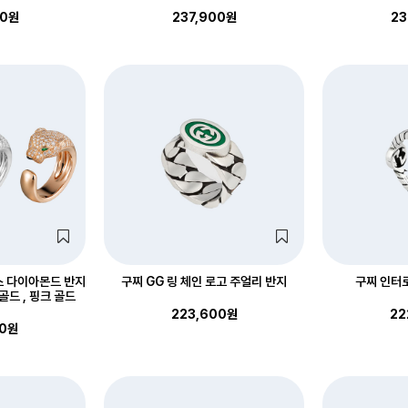
00원
237,900원
23
스 다이아몬드 반지
구찌 GG 링 체인 로고 주얼리 반지
구찌 인터로
골드 , 핑크 골드
223,600원
22
00원