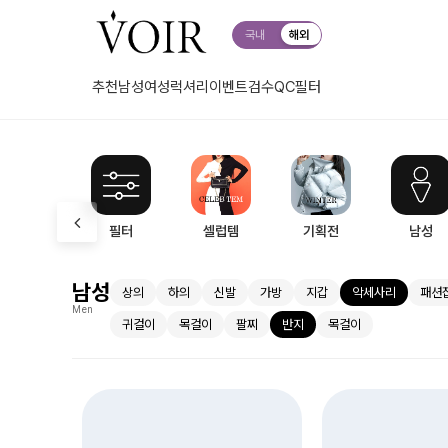
국내
해외
추천
남성
여성
럭셔리
이벤트
검수QC
필터
필터
셀럽템
기획전
남성
남성
상의
하의
신발
가방
지갑
악세사리
패션
Men
귀걸이
목걸이
팔찌
반지
목걸이