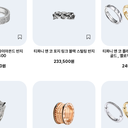
다이아몬드 반지
티파니 앤 코 포지 링크 블랙 스털링 반지
티파니 앤 코 플
400
골드 , 옐로
233,500원
00원
24