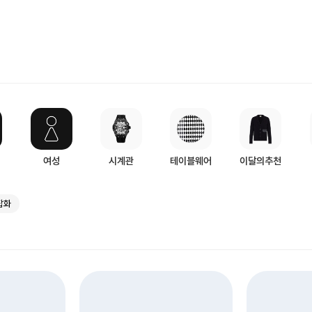
여성
시계관
테이블웨어
이달의추천
잡화