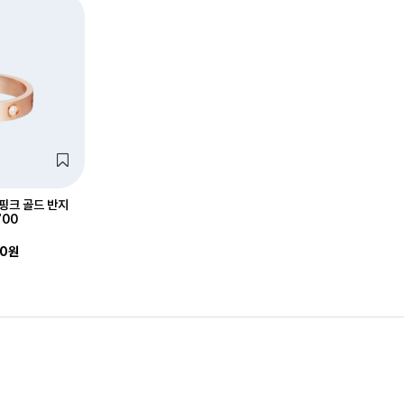
핑크 골드 반지
700
00원