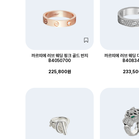
까르띠에 러브 웨딩 핑크 골드 반지
까르띠에 러브 웨딩 
B4050700
B4083
225,800원
233,5