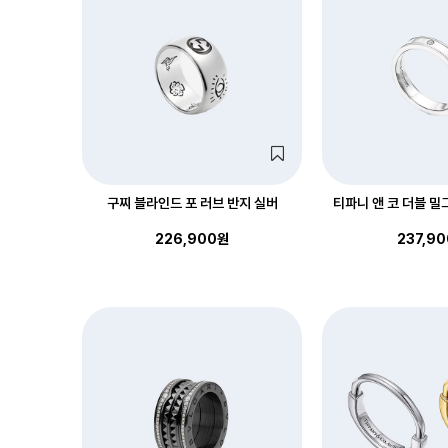
구찌 블라인드 포 러브 반지 실버
티파니 앤 코 더블 밀
226,900원
237,9