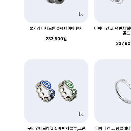
불가리 비제로원 블랙 다이아 반지
티파니 앤 코 락 반지 화
골드
233,500원
237,9
구찌 인터로킹 G 실버 반지 블루,그린
티파니 앤 코 링 플래티