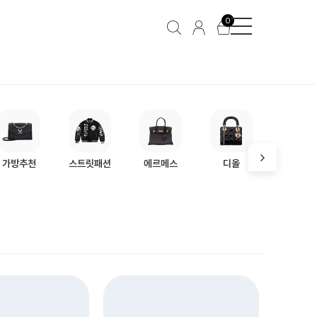
남성
악세사리
반지
0
가방추천
스트릿패션
에르메스
디올
프라다