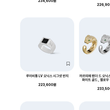
234,600원
226,9
루이비통 LV 오닉스 시그넷 반지
까르띠에 팬더 드 오닉
화이트 골드 , 옐로우 
223,600원
233,5