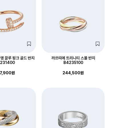
앵 끌루 핑크 골드 반지
까르띠에 트리니티 스몰 반지
231400
B4235100
7,900원
244,500원