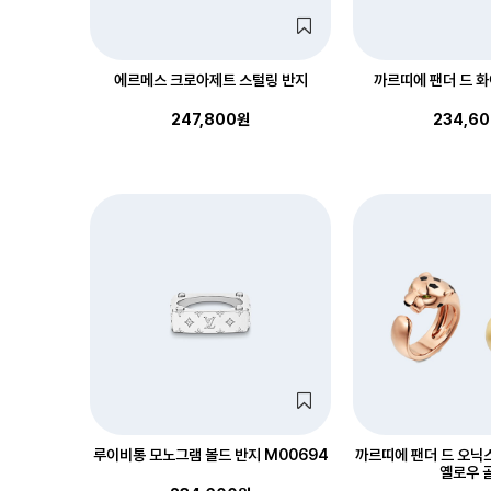
에르메스 크로아제트 스털링 반지
까르띠에 팬더 드 화
247,800원
234,6
루이비통 모노그램 볼드 반지 M00694
까르띠에 팬더 드 오닉스
옐로우 