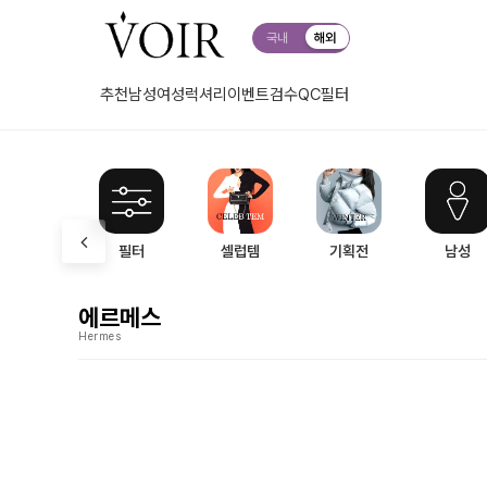
국내
해외
추천
남성
여성
럭셔리
이벤트
검수QC
필터
필터
셀럽템
기획전
남성
에르메스
Hermes