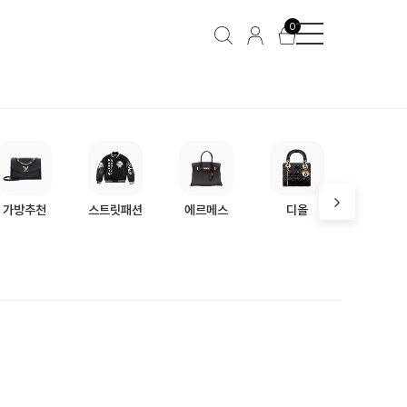
에르메스
0
가방추천
스트릿패션
에르메스
디올
프라다