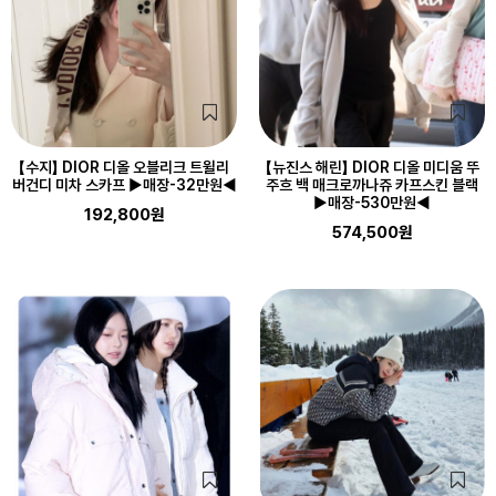
【수지】 DIOR 디올 오블리크 트윌리
【뉴진스 해린】 DIOR 디올 미디움 뚜
버건디 미차 스카프 ▶매장-32만원◀
주흐 백 매크로까나쥬 카프스킨 블랙
▶매장-530만원◀
192,800원
574,500원