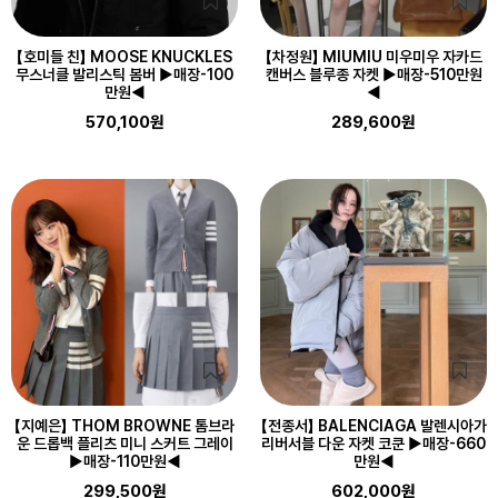
【호미들 친】 MOOSE KNUCKLES
【차정원】 MIUMIU 미우미우 자카드
무스너클 발리스틱 봄버 ▶매장-100
캔버스 블루종 자켓 ▶매장-510만원
만원◀
◀
570,100원
289,600원
【지예은】 THOM BROWNE 톰브라
【전종서】 BALENCIAGA 발렌시아가
운 드롭백 플리츠 미니 스커트 그레이
리버서블 다운 자켓 코쿤 ▶매장-660
▶매장-110만원◀
만원◀
299,500원
602,000원