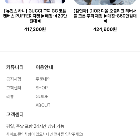
【뉴진스 하니】 GUCCI 구찌 GG 코튼
【김연아】 DIOR 디올 오블리크 리버서
캔버스 PUFFER 자켓 ▶매장-420만
블 크롭 푸퍼 재킷 ▶매장-860만원대
원대◀
◀
417,200원
424,900원
커뮤니티
이용안내
공지사항
주문내역
고객센터
SHOP
리뷰
GUIDE
ABOUT
고객센터
평일, 주말 포함 24시간 상담 가능
사이트 문의사항이 있으시다면 언제든 연락주세요!