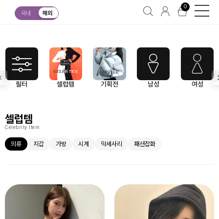
0
셀럽템
의류
국내
해외
필터
셀럽템
기획전
남성
여성
셀럽템
Celebrity Item
의류
지갑
가방
시계
악세사리
패션잡화