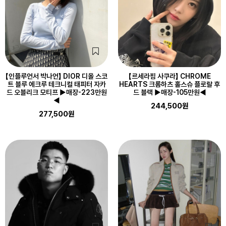
【인플루언서 박나언】 DIOR 디올 스코
【르세라핌 사쿠라】 CHROME
트 블루 에크루 테크니컬 태피터 자카
HEARTS 크롬하츠 홀스슈 플로랄 후
드 오블리크 모티프 ▶매장-223만원
드 블랙 ▶매장-105만원◀
◀
244,500원
277,500원