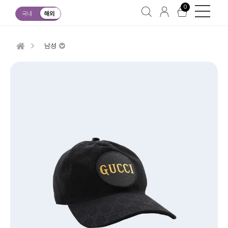
0
국내
해외
남성