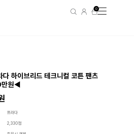
0
프라다 하이브리드 테크니컬 코튼 팬츠
0만원◀
0원
프라다
2,330점