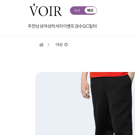
국내
해외
추천
남성
여성
럭셔리
이벤트
검수QC
필터
여성