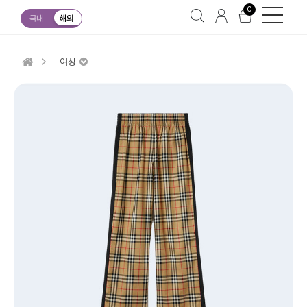
0
국내
해외
여성