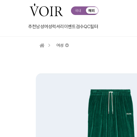
국내
해외
추천
남성
여성
럭셔리
이벤트
검수QC
필터
여성