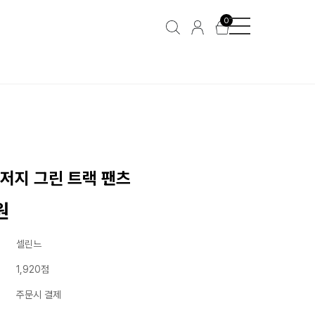
0
 저지 그린 트랙 팬츠
원
셀린느
1,920점
주문시 결제