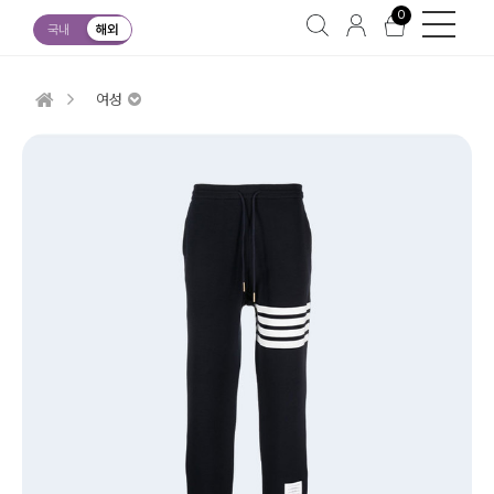
0
국내
해외
여성