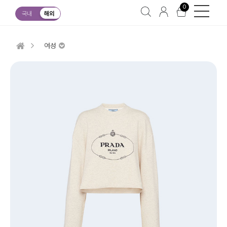
0
국내
해외
여성