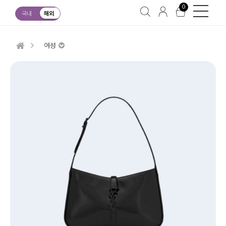
0
국내
해외
여성