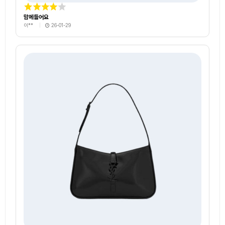
맘에들어요
이**
26-01-29