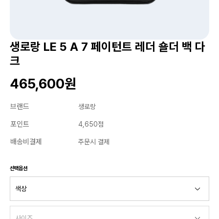
생로랑 LE 5 A 7 페이턴트 레더 숄더 백 다
크
465,600원
브랜드
생로랑
포인트
4,650점
배송비결제
주문시 결제
선택옵션