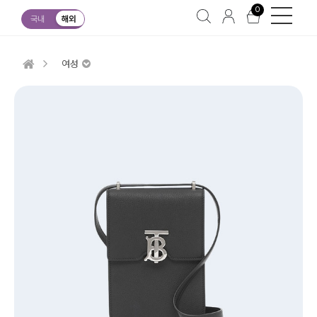
0
국내
해외
여성