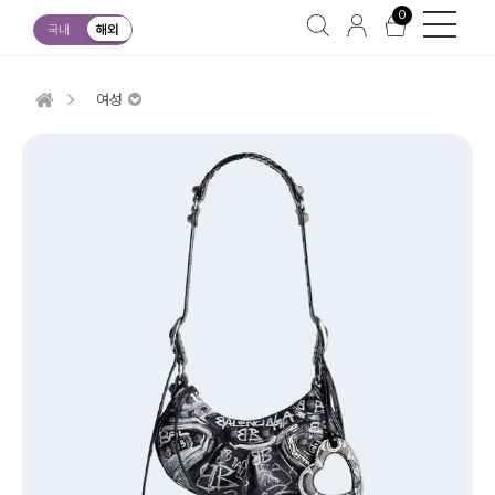
0
국내
해외
여성