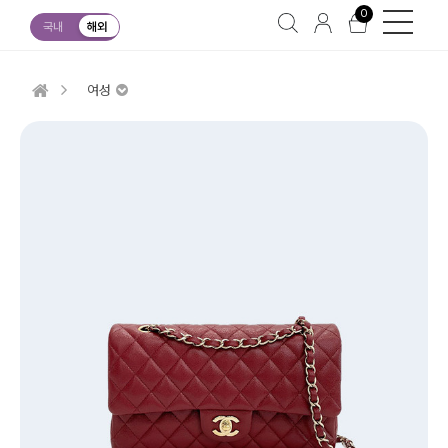
0
국내
해외
여성