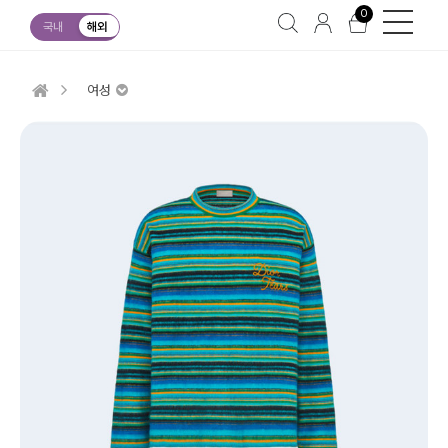
0
국내
해외
여성