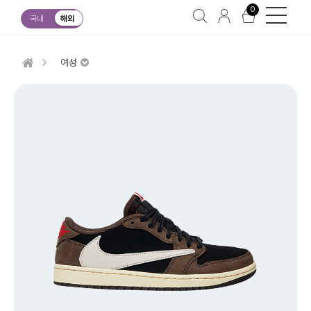
0
국내
해외
여성