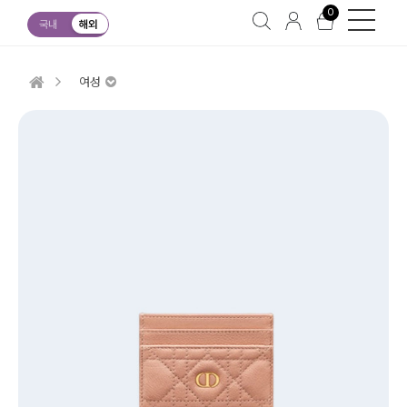
0
국내
해외
여성