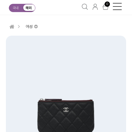
0
국내
해외
여성