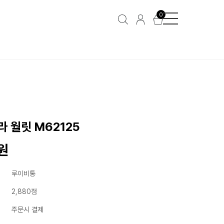
0
 월릿 M62125
0원
루이비통
2,880점
주문시 결제