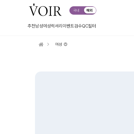
국내
해외
추천
남성
여성
럭셔리
이벤트
검수QC
필터
여성