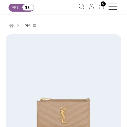
0
국내
해외
여성