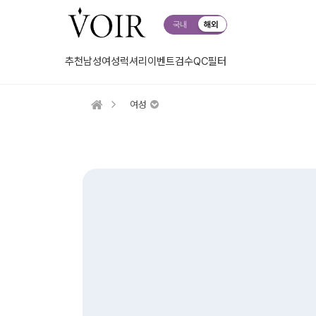
국내
해외
추천
남성
여성
럭셔리
이벤트
검수QC
필터
여성