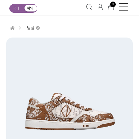
0
국내
해외
남성