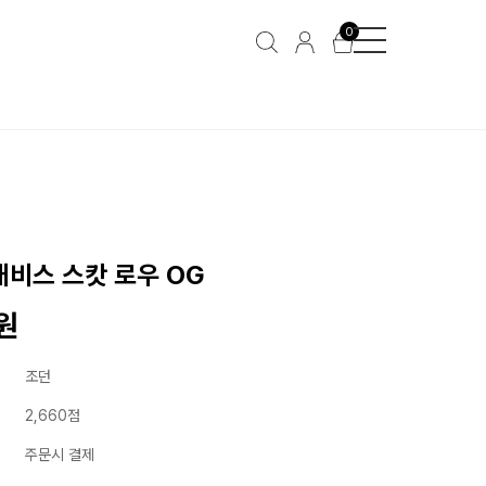
0
트래비스 스캇 로우 OG
0원
조던
2,660점
주문시 결제