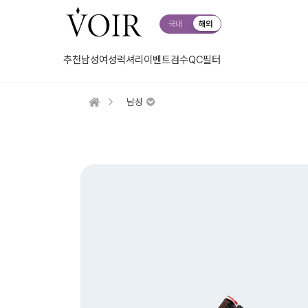
국내
해외
추천
남성
여성
럭셔리
이벤트
검수QC
필터
남성