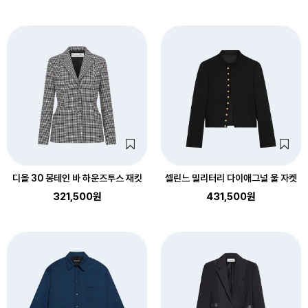
디올 30 몽테인 바 하운즈투스 재킷
셀린느 밀리터리 다이애그널 울 자켓
321,500원
431,500원