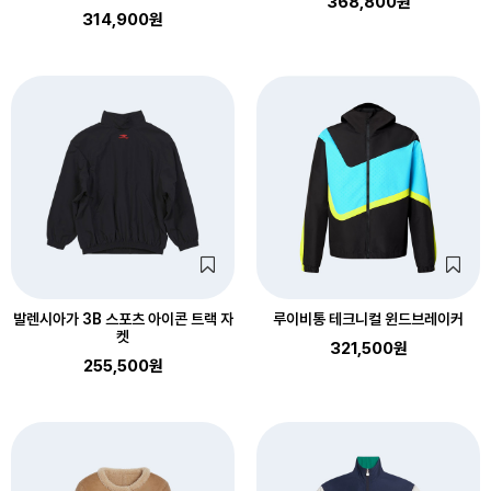
368,800원
314,900원
발렌시아가 3B 스포츠 아이콘 트랙 자
루이비통 테크니컬 윈드브레이커
켓
321,500원
255,500원