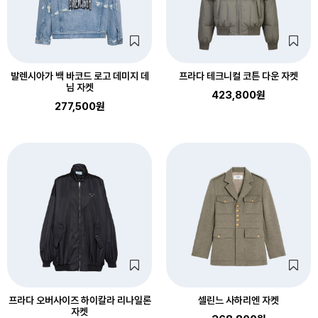
발렌시아가 백 바코드 로고 데미지 데
프라다 테크니컬 코튼 다운 자켓
님 자켓
423,800원
277,500원
프라다 오버사이즈 하이칼라 리나일론
셀린느 사하리엔 자켓
자켓