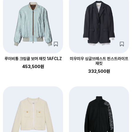
루이비통 크링클 보머 재킷 1AFCLZ
미우미우 싱글브레스트 핀스트라이프
재킷
453,500원
332,500원