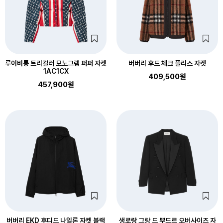
루이비통 트리컬러 모노그램 퍼퍼 자켓
버버리 후드 체크 플리스 자켓
1AC1CX
409,500원
457,900원
버버리 EKD 후디드 나일론 자켓 블랙
생로랑 그랑 드 뿌드르 오버사이즈 자