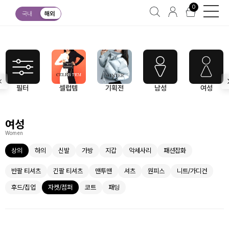
0
여성
상의
자켓/점퍼
국내
해외
필터
셀럽템
기획전
남성
여성
여성
Women
상의
하의
신발
가방
지갑
악세사리
패션잡화
반팔 티셔츠
긴팔 티셔츠
맨투맨
셔츠
원피스
니트/가디건
후드/집업
자켓/점퍼
코트
패딩