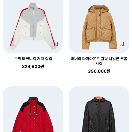
구찌 테크니컬 저지 집업
버버리 다이아몬드 퀄팅 나일론 크롭
자켓
324,800원
390,800원