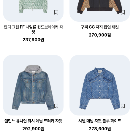
펜디 그린 FF 나일론 윈드브레이커 자
구찌 GG 저지 집업 재킷
켓
270,900원
237,900원
셀린느 유니언 워시 데님 트러커 자켓
샤넬 데님 자켓 블루 화이트
292,900원
278,600원