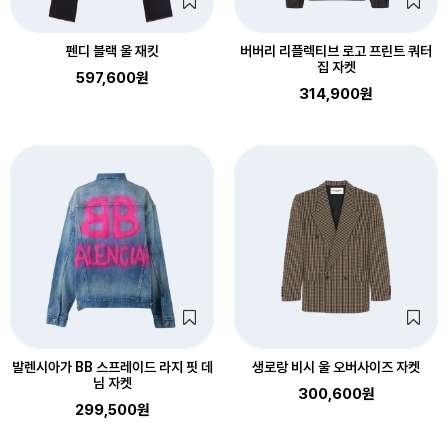
펜디 블랙 울 재킷
버버리 리플렉티브 로고 프린트 쿼터
집 자켓
597,600원
314,900원
발렌시아가 BB 스프레이드 라지 핏 데
생로랑 비시 울 오버사이즈 자켓
님 자켓
300,600원
299,500원