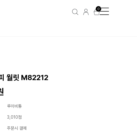
0
 월릿 M82212
원
루이비통
3,010점
주문시 결제