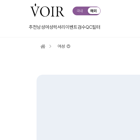
국내
해외
추천
남성
여성
럭셔리
이벤트
검수QC
필터
여성