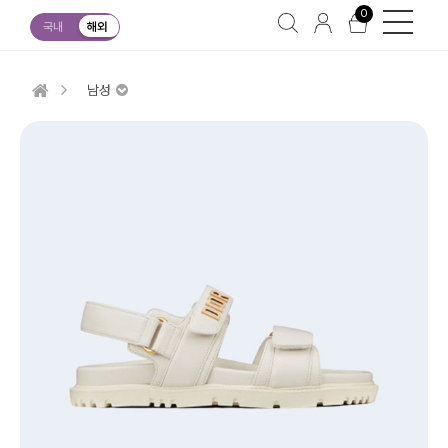
0
국내
해외
남성