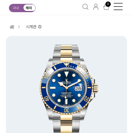
0
국내
해외
시계관