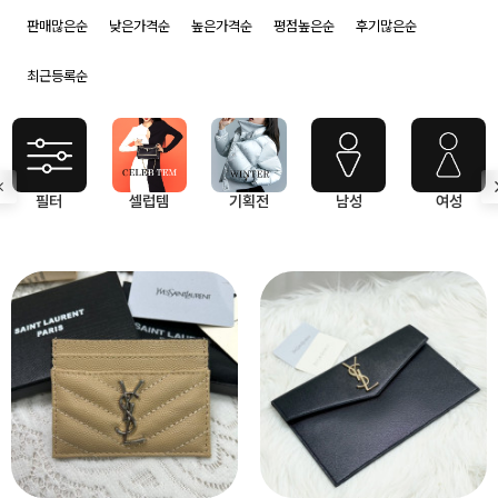
판매많은순
낮은가격순
높은가격순
평점높은순
후기많은순
최근등록순
필터
셀럽템
기획전
남성
여성