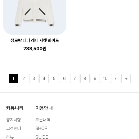
생로랑 테디 레더 자켓 화이트
288,500원
2
3
4
5
6
7
8
9
10
1
커뮤니티
이용안내
공지사항
주문내역
고객센터
SHOP
리뷰
GUIDE