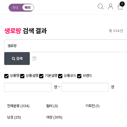
0
국내
해외
생로랑
검색 결과
총 334건
검색
최소 가격
최대 가격
상품명
상품설명
기본설명
상품코드
브랜드
원 ~
원
전체분류
(334)
필터 (3)
기획전 (1)
남성 (25)
여성 (305)