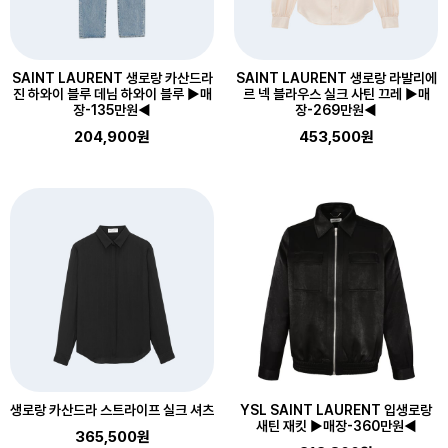
SAINT LAURENT 생로랑 카산드라
SAINT LAURENT 생로랑 라발리에
진 하와이 블루 데님 하와이 블루 ▶매
르 넥 블라우스 실크 사틴 끄레 ▶매
장-135만원◀
장-269만원◀
204,900원
453,500원
생로랑 카산드라 스트라이프 실크 셔츠
YSL SAINT LAURENT 입생로랑
새틴 재킷 ▶매장-360만원◀
365,500원